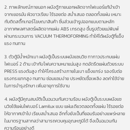
2. ภาพลักษณ์ภายนอก ผนังตู้ภายนอกผลิตจากไฟเบอร์แท้นำเข้า
จากเยอรมัน ผิวขาวเรียบ ไร้รอยต่อ สม่ำเสมอ ตลอดทั้งแผ่น เหมาะ
กับติดสติ๊กเกอร์โฆษณาสินค้า ชิ้นส่วนเข้ารูปออกแบบตามหลัก
อากาศพลศาสตร์ผลิตจากแผ่น ABS เกรดสูง ขึ้นรูปด้วยแม่พิมพ์
ผ่านกระบวนการ VACUUM THERMOFORMING ทำให้ได้ผนังตู้ที่แข็ง
แรง ทนทาน
3. ตัวตู้มีน้ำหนักเบา ผนังตู้เป็นระบบผนังแซนวิช ทากาวประกบแผ่น
ไฟเบอร์ 2 ด้าน เข้ากับโฟมความหนาแน่นสูง กดอัดรีดแผ่นด้วยระบบ
PRESS แรงดันสูง ทำให้โครงสร้างภายในเบา แข็งแกร่ง รองรับต่อ
แรงกระแทกสูง ทนทาน ซ่อมแซมง่าย ประหยัดเชื้อเพลิง ลดค่าใช้จ่าย
ในการบำรุงรักษา เพิ่มอายุการใช้งาน
4. ผนังตู้มีคุณสมบัติเป็นฉนวนกันความร้อน ผนังตู้เป็นระบบผนังแซ
นวิชใช้แผ่นไฟเบอร์ Lamilux แบบ แผ่นเดียวตลอดทั้งแผ่น ไร้รอยต่อ
ให้อากาศเข้าไป เรียบสม่ำเสมอ อีกทั้งยังเป็นที่ยอมรับอย่างแพร่หลาย
ในมาตรฐานสากลว่าสามารถควบคุมอุณหภูมิได้ จึงเป็นฉนวนกัน
ความร้อนอย่างดี