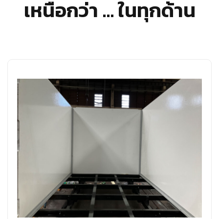
เหนือกว่า … ในทุกด้าน