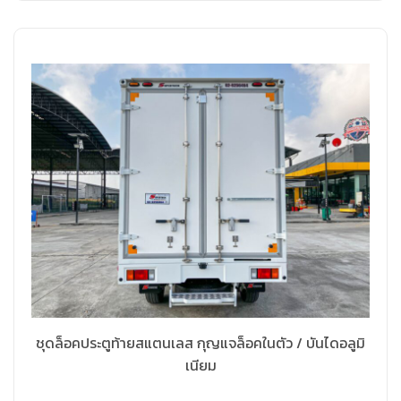
ชุดล็อคประตูท้ายสแตนเลส กุญแจล็อคในตัว / บันไดอลูมิ
เนียม