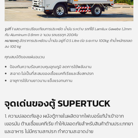
รูปที่ 1
แสดงการเปรียบเทียบการประหยัด น้ำมัน ระหว่าง รถที่ใช้ Lamilux Gewebe 1,2mm
กับ Aluminum 0.8mm จ านวน รถบรรทุก 200คัน
หมายเหตุ
อัตราการประหยัดน น้ำามัน อยู่ที่ 0.5 Litre ต่อ ระยะทาง 100kg ถ้าน้ำหนักรถลด
ลง 100 kg
คุณสมบัติของแผ่นฉนวน
ป้องกันความร้อนควบคุมอุณภูมิ ลดการใช้พลังงาน
สะอาด ไม่เป็นที่สะสมของเชื้อแบคทีเรียและสิ่งสกปรก
อายุการใช้งานยาวนาน แข็งแรงทนทาน
จุดเด่นของตู้ SUPERTUCK
1. ความปลอดภัยสูง ผนังตู้ภายในผลิตจากไฟเบอร์แท้นำเข้าจาก
เยอรมัน ต้านเชื้อแบคทีเรีย ทำให้ปลอดภัยสำหรับสินค้าด้านประเภทยา
และอาหาร ไม่มีคราบสกปรก ทำความสะอาดง่าย