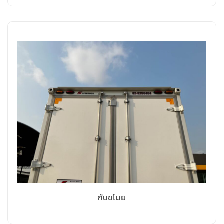
กันขโมย