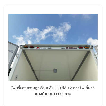
ไฟหรี่บอกความสูง ด้านหลัง LED สีส้ม 2 ดวง ไฟเลี้ยวสี
แดงด้านบน LED 2 ดวง