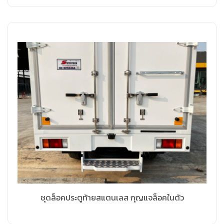
ชุดล็อคประตูท้ายสแตนเลส กุญแจล็อคในตัว